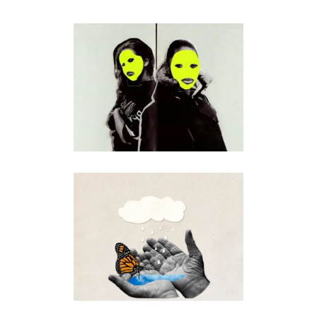
TRENCA AMB LA NORMA.
TRENCA AMB LES
VIOLÈNCIES SEXUALS
Animació
·
Encàrrec
ALERTA DEFENSORAS
Animació
·
Documental