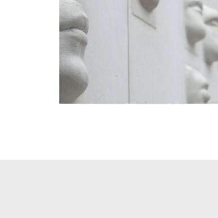
FAÇANA TEATRE ALBERT CAMUS
Disseny
·
Procés participatiu