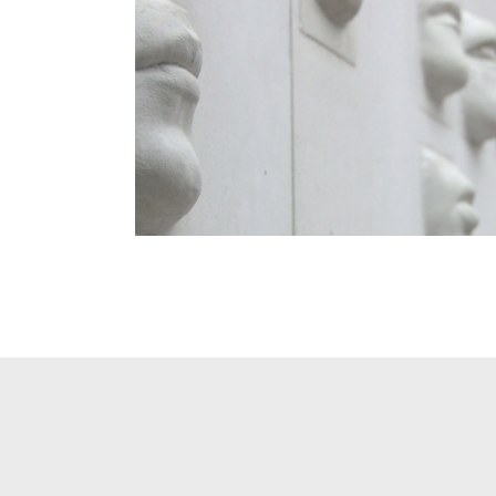
FAÇANA TEATRE ALBERT CAMUS
Disseny
·
Procés participatiu