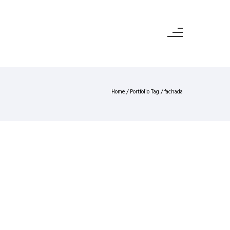
Home
/ Portfolio Tag /
fachada