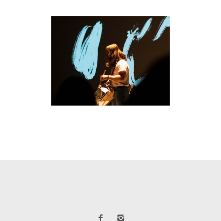
KABUKI
Arts escèniques
·
Visuals