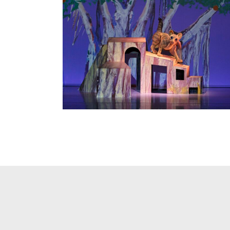
LA GATA QUE VOLIA CANVIAR LA HISTÒRI
Arts escèniques
·
Visuals