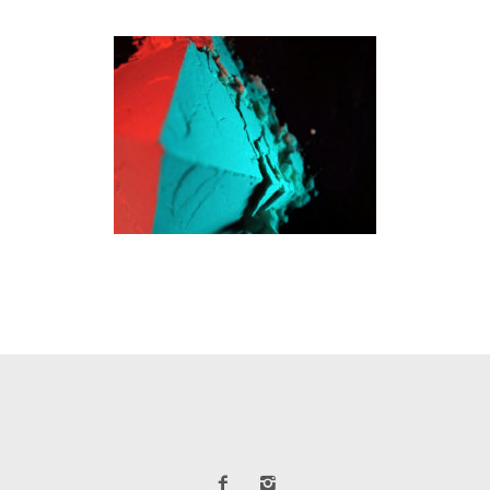
INTUÏCIONS
Directe audiovisual
·
Espectacle