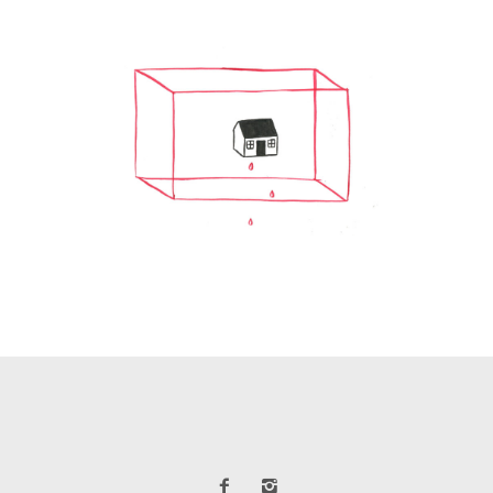
OR VERMELL
Animació
·
Documental