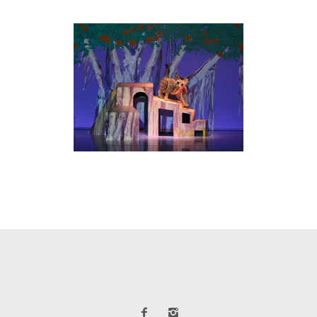
LA GATA QUE VOLIA
CANVIAR LA HISTÒRIA
Arts escèniques
·
Visuals